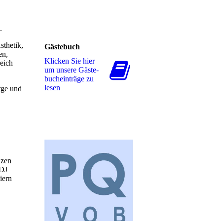
.
sthetik,
Gästebuch
en,
Klicken Sie hier
eich
um unsere Gäs­te­
buch­ein­trä­ge zu
lesen
rge und
nzen
 DJ
iern