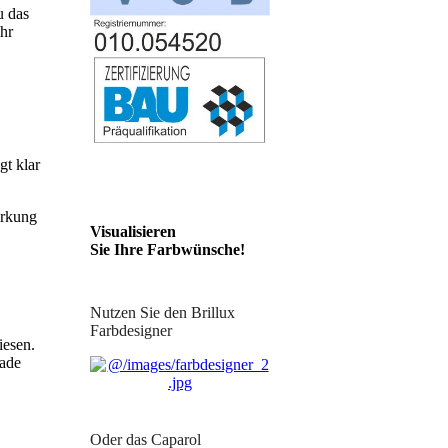
u das
ahr
gt klar
irkung
Visualisieren
Sie Ihre Farbwünsche!
Nutzen Sie den Brillux
Farbdesigner
iesen.
sade
Oder das Caparol