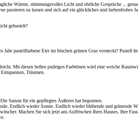
agliche Wärme, stimmungsvolles Licht und ehrliche Gespräche ... gena
ue passieren zu lassen und sich auf ein glückliches und farbenfrohes J
icht gebastelt?
s Jahr pastellfarbene Eier im frischen grünen Gras versteckt? Pastell lie
und leicht. Mit diesen hellen pudrigen Farbtönen wird eine weiche Raumw
, Entspannen, Träumen.
! Die Saison für ein gepflegtes Äußeres hat begonnen.
ende. Endlich wieder Sonne. Endlich wieder blühende und grünende W
itscher. Machen Sie sich jetzt ans Auffrischen Ihres Hauses. Ihre Fas
ve.