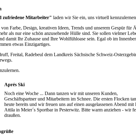
h
 zufriedene Mitarbeiter"
laden wir Sie ein, uns virtuell kennzulernen
n von Farbe, Design, kreativen Ideen, Trends und unserem Gespür für Ä
 mehr als nur eine schön anzusehende Hülle sind. Sie sollen vielmer Leb
nd damit Ihr Zuhause und Ihre Wohlfühloase sein. Egal ob im Innenber
ammen etwas Einzigartiges.
sdruff, Freital, Radebeul dem Landkreis Sächsische Schweiz-Osterzgebi
erwegs.
enzulernen.
Aprés Ski
Noch eine Woche ... Dann tanzen wir mit unseren Kunden,
Geschäftspartner und Mitarbeitern im Schnee. Die ersten Flocken ta
heute bereits und wir freuen uns auf einen ausgelassenen Abend mit
Attila in Meier´s Sportbar in Pesterwitz. Bitte warm anziehen - wir fe
draußen.
sgrüße